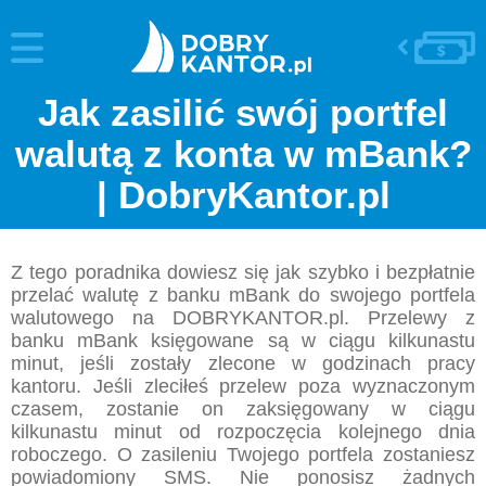
Jak zasilić swój portfel
walutą z konta w mBank?
| DobryKantor.pl
Z tego poradnika dowiesz się jak szybko i bezpłatnie
przelać walutę z banku mBank do swojego portfela
walutowego na DOBRYKANTOR.pl. Przelewy z
banku mBank księgowane są w ciągu kilkunastu
minut, jeśli zostały zlecone w godzinach pracy
kantoru. Jeśli zleciłeś przelew poza wyznaczonym
czasem, zostanie on zaksięgowany w ciągu
kilkunastu minut od rozpoczęcia kolejnego dnia
roboczego. O zasileniu Twojego portfela zostaniesz
powiadomiony SMS. Nie ponosisz żadnych