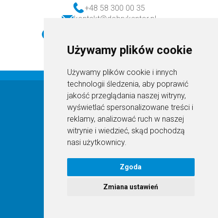
+48 58 300 00 35
kontakt@dobrykantor.pl
realizacja transakcji (w dni robocze)
godz. 8:30-16:30
Używamy plików cookie
obsługa klienta (w dni robocze)
godz. 8:30-16:30
Używamy plików cookie i innych
technologii śledzenia, aby poprawić
DobryKantor.pl © 2026
jakość przeglądania naszej witryny,
wyświetlać spersonalizowane treści i
reklamy, analizować ruch w naszej
Regulamin
witrynie i wiedzieć, skąd pochodzą
nasi użytkownicy.
Super Grupa PL sp. z o.o.
al. Zwycięstwa 96/98, 81-451 Gdynia
(pomorskie)
Zgoda
kontakt@dobrykantor.pl
Zmiana ustawień
NIP: 9571075102
583000035