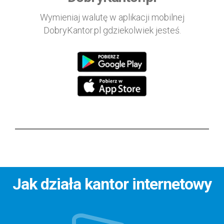
Wymieniaj walutę w aplikacji mobilnej
DobryKantor.pl gdziekolwiek jesteś.
Jak działa kantor internetowy