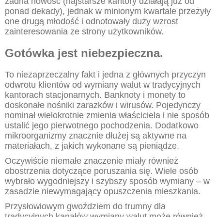
żadna nowość (najstarsze kantory działają już od
ponad dekady), jednak w minionym kwartale przeżyły
one drugą młodość i odnotowały duży wzrost
zainteresowania ze strony użytkowników.
Gotówka jest niebezpieczna.
To niezaprzeczalny fakt i jedna z głównych przyczyn
odwrotu klientów od wymiany walut w tradycyjnych
kantorach stacjonarnych. Banknoty i monety to
doskonałe nośniki zarazków i wirusów. Pojedynczy
nominał wielokrotnie zmienia właściciela i nie sposób
ustalić jego pierwotnego pochodzenia. Dodatkowo
mikroorganizmy znacznie dłużej są aktywne na
materiałach, z jakich wykonane są pieniądze.
Oczywiście niemałe znaczenie miały również
obostrzenia dotyczące poruszania się. Wiele osób
wybrało wygodniejszy i szybszy sposób wymiany – w
zasadzie niewymagający opuszczenia mieszkania.
Przysłowiowym gwoździem do trumny dla
tradycyjnych kanałów wymiany walut może również