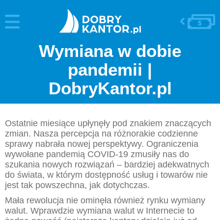
Wymiana w dobie
pandemii |
DobryKantor.pl
Ostatnie miesiące upłynęły pod znakiem znaczących
zmian. Nasza percepcja na różnorakie codzienne
sprawy nabrała nowej perspektywy. Ograniczenia
wywołane pandemią COVID-19 zmusiły nas do
szukania nowych rozwiązań – bardziej adekwatnych
do świata, w którym dostępność usług i towarów nie
jest tak powszechna, jak dotychczas.
Mała rewolucja nie ominęła również rynku wymiany
walut. Wprawdzie wymiana walut w Internecie to