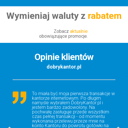
Wymieniaj waluty z
rabatem
Zobacz
aktualnie
obowiązujące promocje.
Opinie klientów
dobrykantor.pl
To miała być moja pierwsza transakcje w
kantorze internetowym. Po długim
namyśle wybrałem DobryKantor.pl i
jestem bardzo zadowolony. Na
pochwałę zasługuje przede wszystkim
czas pełnej transakcji - od momentu
wykonania przelewu przeze mnie na
konto Kantoru do powrotu gotówki na