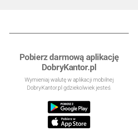
Pobierz darmową aplikację
DobryKantor.pl
Wymieniaj walutę w aplikacji mobilnej
DobryKantor.pl gdziekolwiek jesteś.