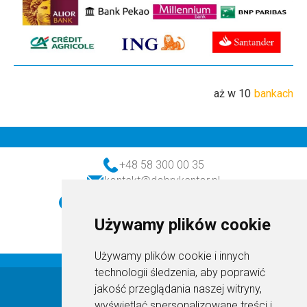
aż w 10
bankach
+48 58 300 00 35
kontakt@dobrykantor.pl
realizacja transakcji (w dni robocze)
godz. 8:30-16:30
Używamy plików cookie
obsługa klienta (w dni robocze)
godz. 8:30-16:30
Używamy plików cookie i innych
technologii śledzenia, aby poprawić
DobryKantor.pl © 2026
jakość przeglądania naszej witryny,
wyświetlać spersonalizowane treści i