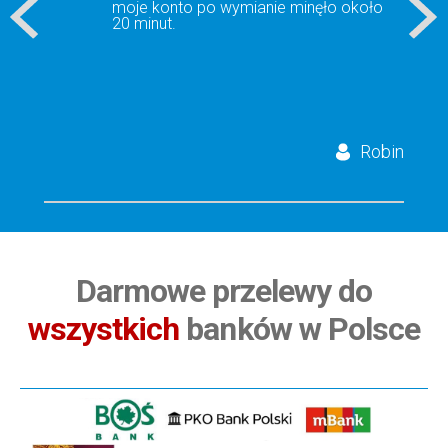
moje konto po wymianie minęło około
20 minut.
Robin
Darmowe przelewy do
wszystkich
banków w Polsce