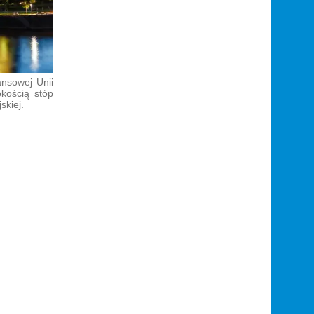
ansowej Unii
okością stóp
skiej.