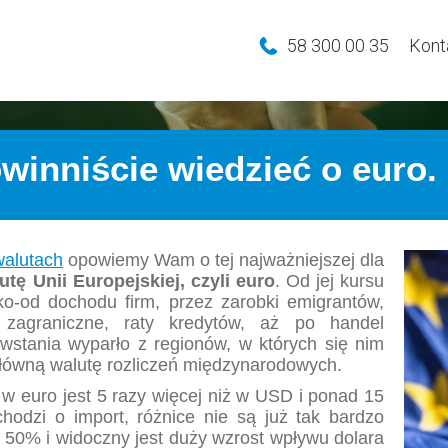
58 300 00 35
Kont
winniście wiedzieć o euro. 
walutach
opowiemy Wam o tej najważniejszej dla
tę Unii Europejskiej, czyli euro
. Od jej kursu
ko-od dochodu firm, przez zarobki emigrantów,
 zagraniczne, raty kredytów, aż po handel
stania wyparło z regionów, w których się nim
główną walutę rozliczeń międzynarodowych.
 w euro jest 5 razy więcej niż w USD i ponad 15
 chodzi o import, różnice nie są już tak bardzo
 50% i widoczny jest duży wzrost wpływu dolara