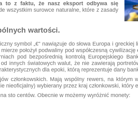
a to z faktu, że nasz eksport odbywa się
de wszystkim surowce naturalne, które z zasady
ólnych wartości.
czny symbol „€” nawiązuje do słowa Europa i greckiej lit
j mierze położył podwaliny pod współczesną cywilizację 
iach pod bezpośrednią kontrolą Europejskiego Bank
 od innych światowych walut, że nie zawierają portret
akterystycznych dla epoki, którą reprezentuje dany ban
ów członkowskich. Mają wspólny rewers, na którym w
 nieoficjalny) wybierany przez kraj członkowski, który 
o na sto centów. Obecnie w możemy wyróżnić monety: