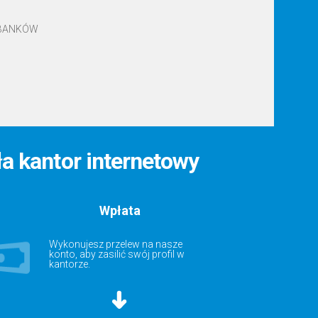
 BANKÓW
ła kantor internetowy
Wpłata
Wykonujesz przelew na nasze
konto, aby zasilić swój profil w
kantorze.