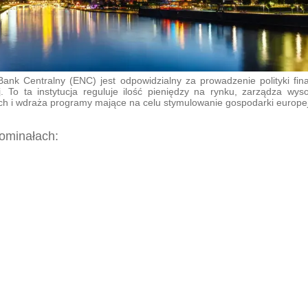
Bank Centralny (ENC) jest odpowidzialny za prowadzenie polityki fin
j. To ta instytucja reguluje ilość pieniędzy na rynku, zarządza wys
h i wdraża programy mające na celu stymulowanie gospodarki europej
ominałach: