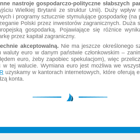
enne nastroje gospodarczo-polityczne słabszych pa
yjściu Wielkiej Brytanii ze struktur Unii). Duży wpły
owych i programy sztucznie stymulujące gospodarkę (n
eganie Polski przez inwestorów zagranicznych. Duża st
uropejską gospodarką. Pojawiające się różnice wyni
rkę przez kapitał zagraniczny.
zechnie akceptowalną.
Nie ma jeszcze określonego sz
 waluty euro w danym państwie członkowskim – zanim
lędem euro, żeby zapobiec spekulacjom), więc przelicz
 w tej walucie. Wymiana euro jest możliwa we wszystk
UR
uzyskamy w kantorach internetowych, które oferują
dzą konta.