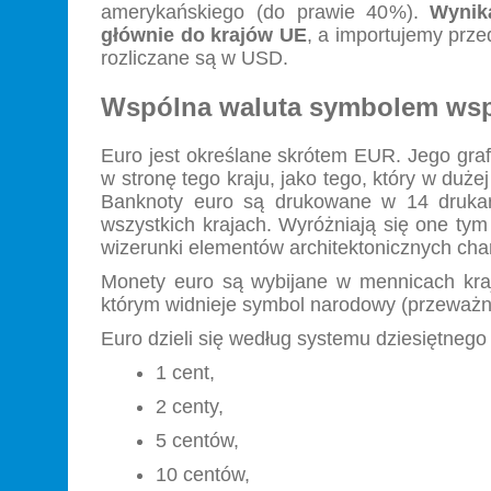
amerykańskiego (do prawie 40%).
Wynik
głównie do krajów UE
, a importujemy prze
rozliczane są w USD.
Wspólna waluta symbolem wsp
Euro jest określane skrótem EUR. Jego grafi
w stronę tego kraju, jako tego, który w duże
Banknoty euro są drukowane w 14 drukarn
wszystkich krajach. Wyróżniają się one tym
wizerunki elementów architektonicznych char
Monety euro są wybijane w mennicach kraj
którym widnieje symbol narodowy (przeważnie
Euro dzieli się według systemu dziesiętneg
1 cent,
2 centy,
5 centów,
10 centów,