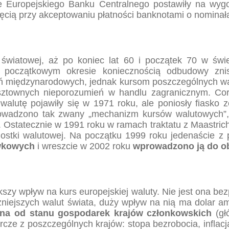
e Europejskiego Banku Centralnego postawiły na wyg
ęcią przy akceptowaniu płatności banknotami o nominała
 światowej, aż po koniec lat 60 i początek 70 w świ
oczątkowym okresie koniecznością odbudowy zniszcz
zeń międzynarodowych, jednak kursom poszczególnych w
sztownych nieporozumień w handlu zagranicznym. Cor
alutę pojawiły się w 1971 roku, ale poniosły fiasko 
wadzono tak zwany „mechanizm kursów walutowych”, 
 Ostatecznie w 1991 roku w ramach traktatu z Maastricht
nostki walutowej. Na początku 1999 roku jedenaście z 
ówkowych
i wreszcie w 2002 roku
wprowadzono ją do o
kszy wpływ na kurs europejskiej waluty. Nie jest ona be
żniejszych walut świata, duży wpływ na nią ma dolar am
iona od stanu gospodarek krajów członkowskich
(gł
rcze z poszczególnych krajów: stopa bezrobocia, inflac