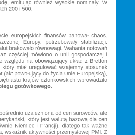
odę, emitując również wysokie nominały. W
ch 200 i 500.
ecie europejskich finansów panował chaos.
onej Europy, potrzebowały stabilizacji.
alut brakowało równowagi. Wahania notowań
az częściej mówiono o unii gospodarczej i
ze względu na obowiązujący układ z Bretton
który miał uregulować wzajemny stosunek
 (akt powołujący do życia Unie Europejską),
piętnastu krajów członkowskich wprowadziło
biegu gotówkowego.
zpośrednio uzależniona od cen surowców, ale
erykański, który jest walutą bazową dla cen
ównie Niemiec i Francji), dlatego tak ważne
ja, wskaźnik aktywności przemysłowej PMI. Z