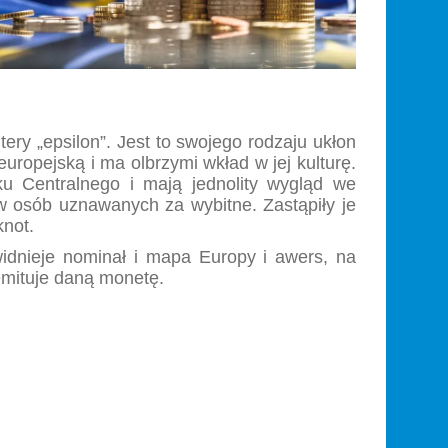
ery „epsilon”. Jest to swojego rodzaju ukłon
europejską i ma olbrzymi wkład w jej kulturę.
u Centralnego i mają jednolity wygląd we
ów osób uznawanych za wybitne. Zastąpiły je
knot.
idnieje nominał i mapa Europy i awers, na
emituje daną monetę.