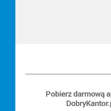
Pobierz darmową ap
DobryKantor.