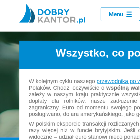
Menu
Wszystko, co po
W kolejnym cyklu naszego
przewodnika po 
Polaków. Chodzi oczywiście o
wspólną walu
zależy w naszym kraju praktycznie wszyst
dopłaty dla rolników, nasze zadłużenie
zagraniczny. Euro od momentu swojego pow
posługiwano, dolara amerykańskiego, jako 
W polskim eksporcie transakcji rozliczanych
razy więcej niż w funcie brytyjskim. Jeśli
widoczne – udział euro stanowi nieco ponad