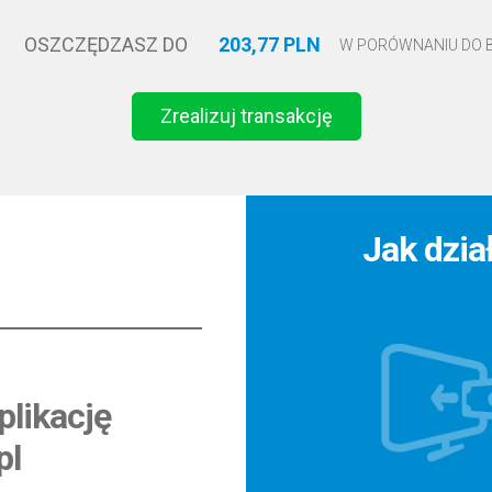
OSZCZĘDZASZ DO
203,77 PLN
W PORÓWNANIU DO
Zrealizuj transakcję
Jak dzia
likację
pl