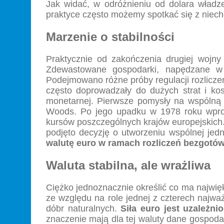
Jak widać, w odróżnieniu od dolara władz
praktyce często możemy spotkać się z niech
Marzenie o stabilności
Praktycznie od zakończenia drugiej wojny
Zdewastowane gospodarki, napędzane w p
Podejmowano różne próby regulacji rozlic
często doprowadzały do dużych strat i ko
monetarnej. Pierwsze pomysły na wspólną w
Woods. Po jego upadku w 1978 roku wpro
kursów poszczególnych krajów europejskich.
podjęto decyzję o utworzeniu wspólnej jed
walutę euro w ramach rozliczeń bezgot
Waluta stabilna, ale wrażliwa
Ciężko jednoznacznie określić co ma najwię
ze względu na role jednej z czterech najwa
dóbr naturalnych.
Siła euro jest uzależn
znaczenie mają dla tej waluty dane gospoda