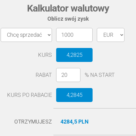
Kalkulator walutowy
Oblicz swój zysk
KURS
4,2825
RABAT
%
NA START
KURS PO RABACIE
4,2845
OTRZYMUJESZ
4284,5 PLN