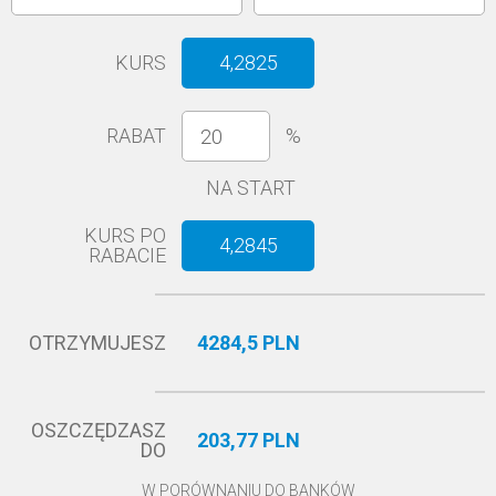
KURS
4,2825
RABAT
%
NA START
KURS PO
4,2845
RABACIE
OTRZYMUJESZ
4284,5 PLN
OSZCZĘDZASZ
203,77 PLN
DO
W PORÓWNANIU DO BANKÓW