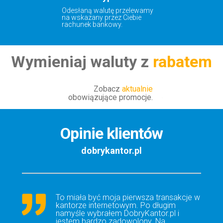
Odesłaną walutę przelewamy
na wskazany przez Ciebie
rachunek bankowy.
Wymieniaj waluty z
rabatem
Zobacz
aktualnie
obowiązujące promocje.
Opinie klientów
dobrykantor.pl
Świetny kantor. Szybko, łatwo i
bezpiecznie wymieniam walutę już od
kilku lat. Zawsze jak miałam jakieś
wątpliwości lub pytania, bez problemu