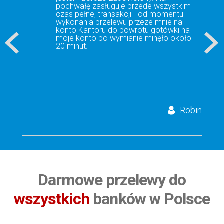
mogłam skontaktować się z obsługą
kantoru, która za każdym razem był
uprzejma i pomocna. Polecam
współpracę z czystym sumieniem!
mki
Darmowe przelewy do
wszystkich
banków w Polsce