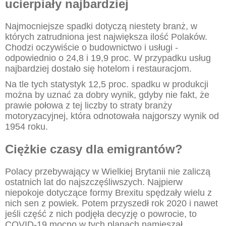
ucierpiały najbardziej
Najmocniejsze spadki dotyczą niestety branż, w
których zatrudniona jest największa ilość Polaków.
Chodzi oczywiście o budownictwo i usługi -
odpowiednio o 24,8 i 19,9 proc. W przypadku usług
najbardziej dostało się hotelom i restauracjom.
Na tle tych statystyk 12,5 proc. spadku w produkcji
można by uznać za dobry wynik, gdyby nie fakt, że
prawie połowa z tej liczby to straty branży
motoryzacyjnej, która odnotowała najgorszy wynik od
1954 roku.
Ciężkie czasy dla emigrantów?
Polacy przebywający w Wielkiej Brytanii nie zaliczą
ostatnich lat do najszczęśliwszych. Najpierw
niepokoje dotyczące formy Brexitu spędzały wielu z
nich sen z powiek. Potem przyszedł rok 2020 i nawet
jeśli część z nich podjęła decyzję o powrocie, to
COVID-19 mocno w tych planach namieszał,