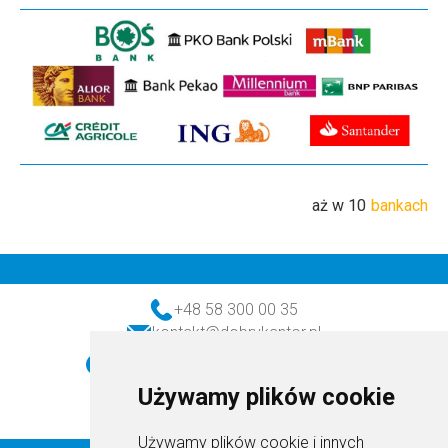
aż w 10
bankach
+48 58 300 00 35
kontakt@dobrykantor.pl
realizacja transakcji (w dni robocze)
godz. 8:30-16:30
Używamy plików cookie
obsługa klienta (w dni robocze)
godz. 8:30-16:30
Używamy plików cookie i innych