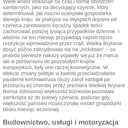
Wiele analiz wskazuje na czas i formę obostrzeń
sanitarnych, jako na decydujący czynnik, który
determinował, jak mocno ucierpiała gospodarka
danego kraju. W praktyce na Wyspach dopiero od
czerwca zanotowano wyraźny spadek ilości
zachorowań poniżej tysiąca przypadków dziennie. I
właśnie na ten miesiąc przypadają najostrzejsze
restrykcje wprowadzone przez rząd. Wielka Brytania
dosyć późno zdecydowała się na „lockdown” – co
prawda pierwsze nakazy pojawiły się już 24 marca,
ale w porównaniu do pozostałych krajów
europejskich, były one raczej kosmetyczne. W
efekcie zmiany polityki w kwestii przeciwdziałania
pandemii koronawirusa (duży zwrot nastąpił po
przebyciu tej choroby przez premiera Wielkiej Brytanii
Borisa Johnsona) większość biznesów pozostała
zamknięta aż do połowy czerwca, podczas gdy
większość państwo rozpoczynała restart gospodarki
blisko miesiąc wcześniej.
Budownictwo, usługi i motoryzacja