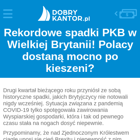
Rekordowe spadki PKB w
Wielkiej Brytanii! Polacy
dostaną mocno po
kieszeni?
Drugi kwartał bieżącego roku przyniósł ze sobą
historyczne spadki, jakich Brytyjczycy nie notowali
nigdy wcześniej. Sytuacja związana z pandemią
COVID-19 tylko spotęgowała zawirowania
Wyspiarskiej gospodarki, która i tak od pewnego
czasu stała na nogach dosyć niepewnie.
Przypominamy, że nad Zjednoczonym Królestwem
ciągle unosi się cień Brexitu i niepewność z nim