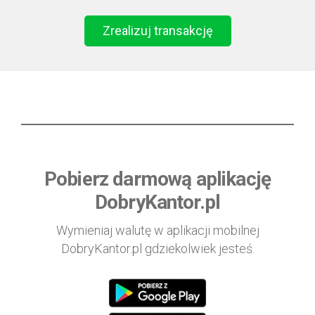
Zrealizuj transakcję
Pobierz darmową aplikację
DobryKantor.pl
Wymieniaj walutę w aplikacji mobilnej
DobryKantor.pl gdziekolwiek jesteś.