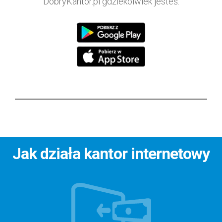
DobryKantor.pl gdziekolwiek jesteś.
Jak działa kantor internetowy