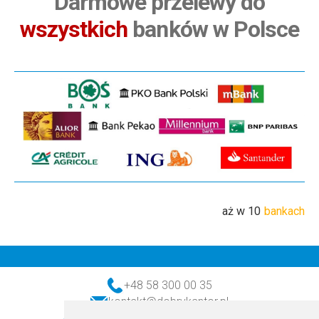
Darmowe przelewy do
wszystkich
banków w Polsce
aż w 10
bankach
+48 58 300 00 35
kontakt@dobrykantor.pl
realizacja transakcji (w dni robocze)