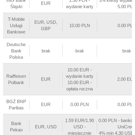
ING Bank
1.50 PLN -
3% kwoty wypłat
EUR
Śląski
wydanie karty
5.00 PL
T-Mobile
EUR, USD,
Usługi
10.00 PLN
0.00 PL
GBP
Bankowe
Deutsche
Bank
brak
brak
brak
Polska
10.00 EUR -
Raiffeisen
wydanie karty
EUR
2.00 EU
Polbank
10.00 EUR -
opłata roczna
BGŻ BNP
EUR
0.00 PLN
0.00 PL
Paribas
1.59 EUR/1.90
0.00 PLN - banko
Bank
EUR, USD
USD -
UniCredi
Pekao
miesięcznie
4% min 4.30 USD