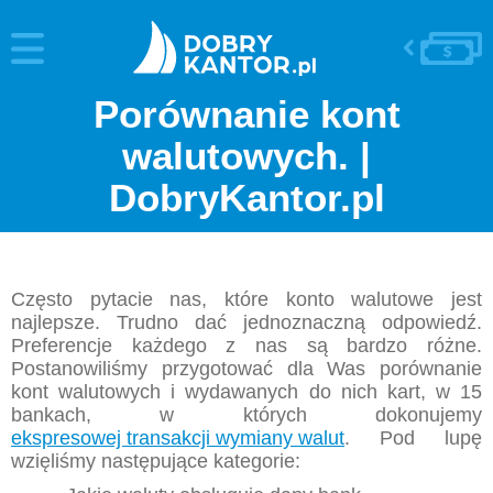
Porównanie kont
walutowych. |
DobryKantor.pl
Często pytacie nas, które konto walutowe jest
najlepsze. Trudno dać jednoznaczną odpowiedź.
Preferencje każdego z nas są bardzo różne.
Postanowiliśmy przygotować dla Was porównanie
kont walutowych i wydawanych do nich kart, w 15
bankach, w których dokonujemy
ekspresowej transakcji wymiany walut
. Pod lupę
wzięliśmy następujące kategorie: