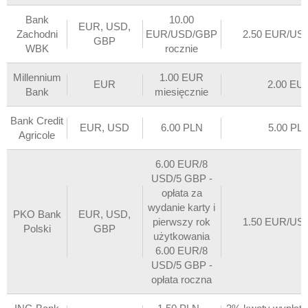
Bank
10.00
EUR, USD,
Zachodni
EUR/USD/GBP
2.50 EUR/US
GBP
WBK
rocznie
Millennium
1.00 EUR
EUR
2.00 EU
Bank
miesięcznie
Bank Credit
EUR, USD
6.00 PLN
5.00 PL
Agricole
6.00 EUR/8
USD/5 GBP -
opłata za
wydanie karty i
PKO Bank
EUR, USD,
pierwszy rok
1.50 EUR/US
Polski
GBP
użytkowania
6.00 EUR/8
USD/5 GBP -
opłata roczna