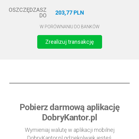
OSZCZĘDZASZ
203,77 PLN
DO
W PORÓWNANIU DO BANKÓW
Zrealizuj transakcję
Pobierz darmową aplikację
DobryKantor.pl
Wymieniaj walutę w aplikacji mobilnej
DobryKantor.pl gdziekolwiek jesteś.