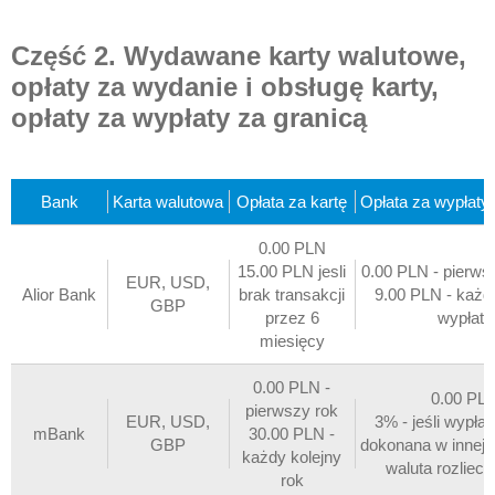
Część 2. Wydawane karty walutowe,
opłaty za wydanie i obsługę karty,
opłaty za wypłaty za granicą
Bank
Karta walutowa
Opłata za kartę
Opłata za wypłaty 
0.00 PLN
15.00 PLN jesli
0.00 PLN - pierws
EUR, USD,
Alior Bank
brak transakcji
9.00 PLN - każda
GBP
przez 6
wypłata
miesięcy
0.00 PLN -
0.00 PL
pierwszy rok
EUR, USD,
3% - jeśli wypłat
mBank
30.00 PLN -
GBP
dokonana w innej w
każdy kolejny
waluta rozliec
rok