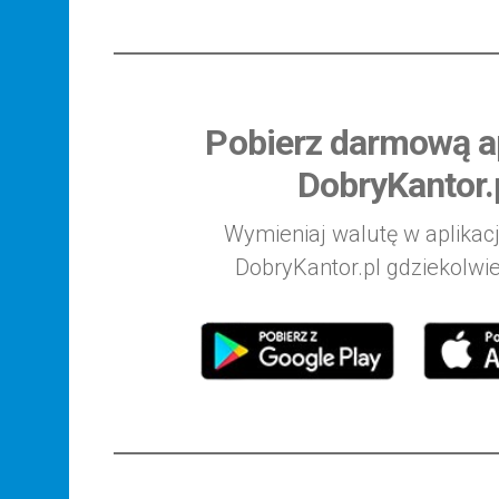
Pobierz darmową ap
DobryKantor.
Wymieniaj walutę w aplikacj
DobryKantor.pl gdziekolwie