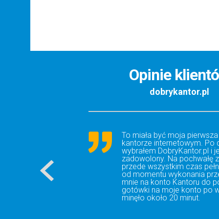
Opinie klient
dobrykantor.pl
To miała być moja pierwsza
kantorze internetowym. Po 
wybrałem DobryKantor.pl i 
zadowolony. Na pochwałę z
przede wszystkim czas pełnej
od momentu wykonania prz
mnie na konto Kantoru do 
gotówki na moje konto po 
minęło około 20 minut.