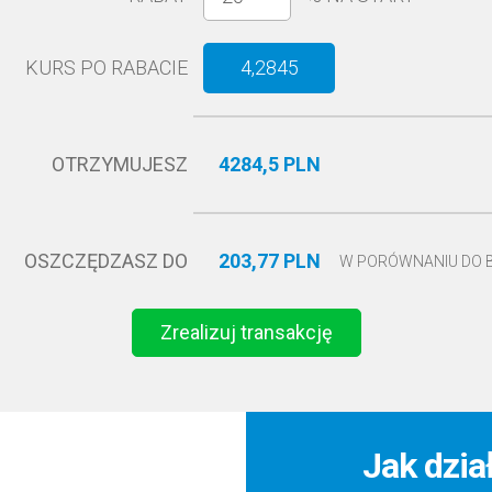
KURS PO RABACIE
4,2845
OTRZYMUJESZ
4284,5 PLN
OSZCZĘDZASZ DO
203,77 PLN
W PORÓWNANIU DO
Zrealizuj transakcję
Jak dzia