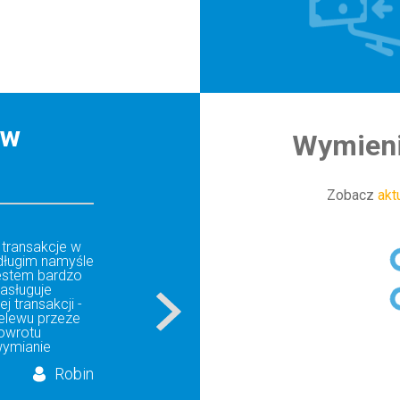
ów
Wymieni
Zobacz
akt
 transakcje w
długim namyśle
jestem bardzo
asługuje
 transakcji -
elewu przeze
powrotu
wymianie
Robin