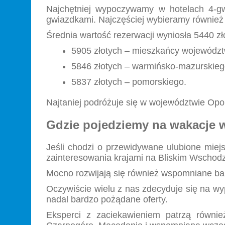
Najchętniej wypoczywamy w hotelach 4-gw
gwiazdkami. Najczęściej wybieramy również o
Średnia wartość rezerwacji wyniosła 5440 zł
5905 złotych – mieszkańcy wojewódz
5846 złotych – warmińsko-mazurskieg
5837 złotych – pomorskiego.
Najtaniej podróżuje się w województwie Opols
Gdzie pojedziemy na wakacje 
Jeśli chodzi o przewidywane ulubione miejs
zainteresowania krajami na Bliskim Wschodzi
Mocno rozwijają się również wspomniane bard
Oczywiście wielu z nas zdecyduje się na wyp
nadal bardzo pożądane oferty.
Eksperci z zaciekawieniem patrzą również