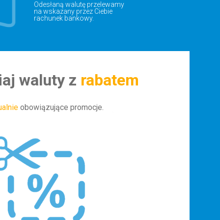
Odesłaną walutę przelewamy
na wskazany przez Ciebie
rachunek bankowy.
aj waluty z
rabatem
ualnie
obowiązujące promocje.