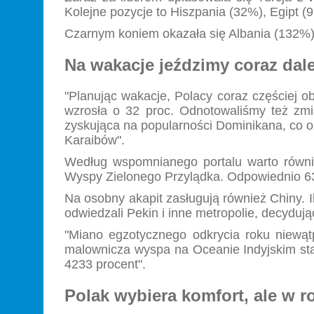
Kolejne pozycje to Hiszpania (32%), Egipt (9
Czarnym koniem okazała się Albania (132%)
Na wakacje jeździmy coraz dale
"Planując wakacje, Polacy coraz częściej o
wzrosła o 32 proc. Odnotowaliśmy też zmi
zyskująca na popularności Dominikana, co oz
Karaibów".
Według wspomnianego portalu warto równie
Wyspy Zielonego Przylądka. Odpowiednio 63
Na osobny akapit zasługują również Chiny. I
odwiedzali Pekin i inne metropolie, decyduj
"Miano egzotycznego odkrycia roku niewą
malownicza wyspa na Oceanie Indyjskim stał
4233 procent".
Polak wybiera komfort, ale w r