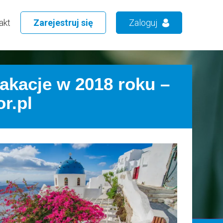
akt
Zarejestruj się
Zaloguj
akacje w 2018 roku –
r.pl