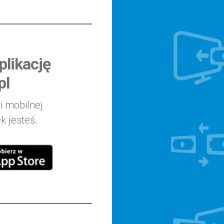
likację
pl
i mobilnej
k jesteś.