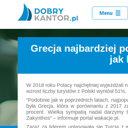
Menu
Grecja najbardziej 
jak
W 2018 roku Polacy najchętniej wyjeżdżali 
wzrost liczby turystów z Polski wyniósł 51%. 
"Podobnie jak w poprzednich latach, najpop
była Grecja, która w porównaniu z 2017 za
procent. Wielką sympatią nadal darzymy 
Zakynthos" – informuje portal wakacje.pl.
Zaraz za liderem uplasowała się Turcja z