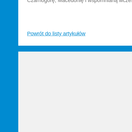
Czarnogórę, Macedonię i wspomnianą wcześn
Powrót do listy artykułów