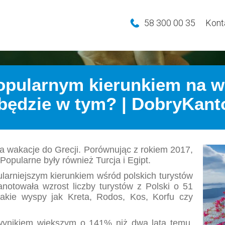
58 300 00 35
Kont
popularnym kierunkiem na w
 będzie w tym? | DobryKanto
na wakacje do Grecji. Porównując z rokiem 2017,
Popularne były również Turcja i Egipt.
ularniejszym kierunkiem wśród polskich turystów
notowała wzrost liczby turystów z Polski o 51
takie wyspy jak Kreta, Rodos, Kos, Korfu czy
 wynikiem większym o 141% niż dwa lata temu.