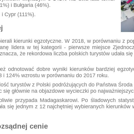
1%) i Bułgaria (46%).
 i Cypr (111%).
j
bierali kierunki egzotyczne. W 2018, w porównaniu z pop
anę lidera w tej kategorii - pierwsze miejsce Zjedn
nacza, że rekordowa liczba polskich turystów udała się 
ż odnotować dobre wyniki kierunków bardziej egzotycz
 i 124% wzrostu w porównaniu do 2017 roku.
lość turystów z Polski podróżujących do Państwa Środa 
ąc się głównie na objazdowe wycieczki po najważniejszy
tpliwie przypada Madagaskarowi. Po śladowych statys
a się jednym z 12 najchętniej wybieranych kierunków w
ozsądnej cenie