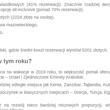
iazdkowych (41% rezerwacji). Znacznie rzadziej decy
pcję all-inclusive (ponad 70% rezerwacji).
otych (2224 złote na osobę).
twa mazowieckiego,
o,
ki, gdzie średni koszt rezerwacji wyniósł 5201 złotych.
w tym roku?
ca na wakacje w 2019 roku, to większość portali oferu
e – Izrael i Zjednoczone Emiraty Arabskie.
ziej odległe miejsca jak Kenia, Zanzibar, Tajlandia, K
oczynek w klasycznych miejscach – Grecja, Turcja, Egip
 na rozwój nieco bardziej niszowych propozycji, wś