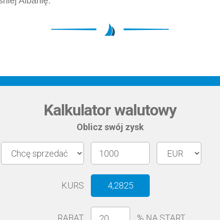
iej Albanię.
Kalkulator walutowy
Oblicz swój zysk
KURS
4,2825
RABAT
%
NA START